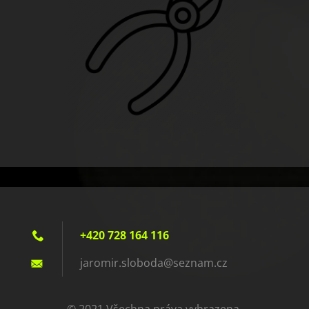
+420 728 164 116
jaromir.
sloboda@
seznam.c
z